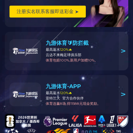
项目介绍
发往福建三明的冲击式制砂机现场