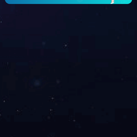
服务优势
专业客服团
专家团队
产品型号齐
项目实地考
高**原装配
队
免费设计方
全
察
件
5秒响应
案
一站式全配
一对一设计
减少磨损增
齐
施工方案
加收益
版权所有：华体会hth·（体育）中国官方网站
豫ICP备
17012373号-1
SITEMAP
地址：郑州市中原西路与237省道交叉口向北600米