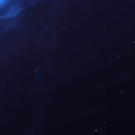
安徽安庆购买鸣远重工的大口径
欧版反击破现场
福建三明胡总购买鸣远重工的破
碎生产线现场