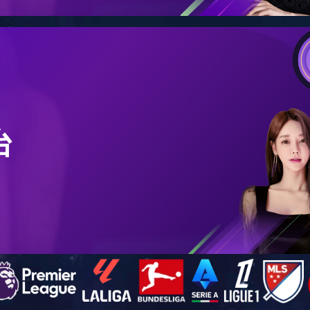
设备配置：
24小时咨询热线：
1863828