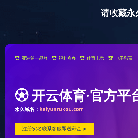
华体（中国）
当前位置：
华体（中国）
>
解决方案
>
客户案例
> 